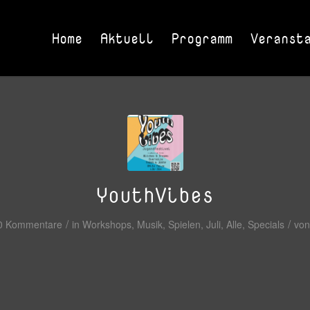
Home
Aktuell
Programm
Veranst
YouthVibes
/
/
0 Kommentare
in
Workshops
,
Musik
,
Spielen
,
Juli
,
Alle
,
Specials
vo