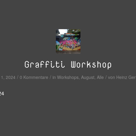
Graffiti Workshop
/
/
/
11, 2024
0 Kommentare
in
Workshops
,
August
,
Alle
von
Heinz Ger
24