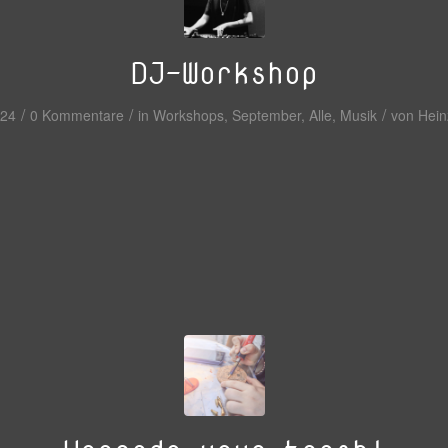
DJ-Workshop
/
/
/
024
0 Kommentare
in
Workshops
,
September
,
Alle
,
Musik
von
Hein