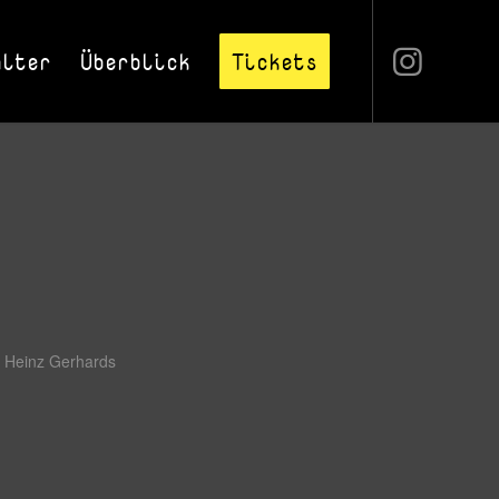
alter
Überblick
Tickets
n
Heinz Gerhards