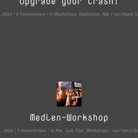
Upgrade your trash!
/
/
/
, 2024
0 Kommentare
in
Workshops
,
September
,
Alle
von
Heinz G
Medien-Workshop
/
/
/
1, 2024
0 Kommentare
in
Alle
,
Juni
,
Film
,
Workshops
von
Heinz G