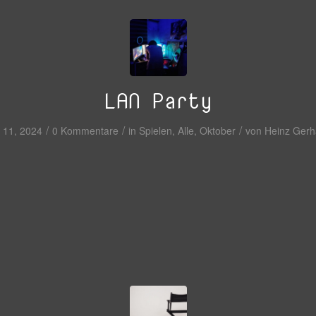
LAN Party
/
/
/
 11, 2024
0 Kommentare
in
Spielen
,
Alle
,
Oktober
von
Heinz Gerh