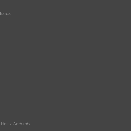
hards
n
Heinz Gerhards