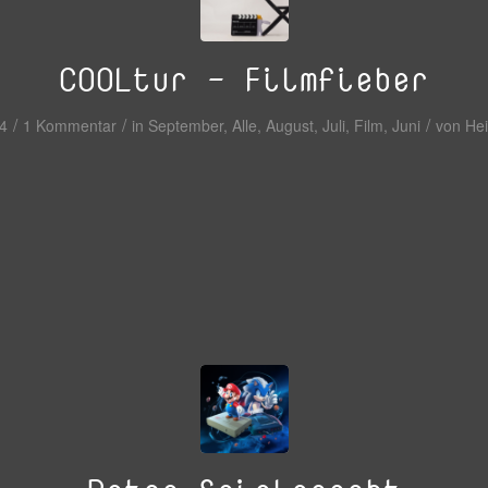
COOLtur – Filmfieber
/
/
/
24
1 Kommentar
in
September
,
Alle
,
August
,
Juli
,
Film
,
Juni
von
He