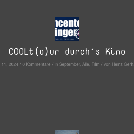
COOLt(o)ur durch´s Kino
/
/
/
i 11, 2024
0 Kommentare
in
September
,
Alle
,
Film
von
Heinz Gerh