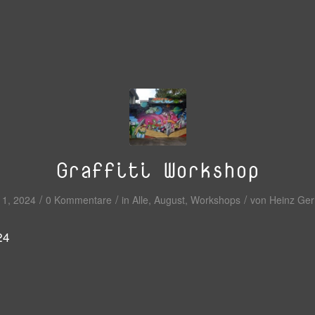
Graffiti Workshop
/
/
/
11, 2024
0 Kommentare
in
Alle
,
August
,
Workshops
von
Heinz Ger
24