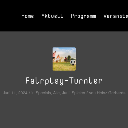
Home
Aktuell
Programm
Veranst
Fairplay-Turnier
/
/
Juni 11, 2024
in
Specials
,
Alle
,
Juni
,
Spielen
von
Heinz Gerhards