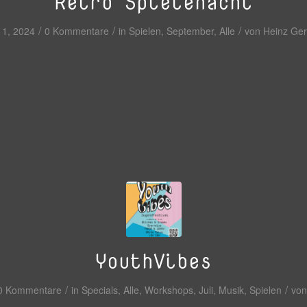
Retro Spielenacht
/
/
/
11, 2024
0 Kommentare
in
Spielen
,
September
,
Alle
von
Heinz Ger
YouthVibes
/
/
0 Kommentare
in
Specials
,
Alle
,
Workshops
,
Juli
,
Musik
,
Spielen
vo