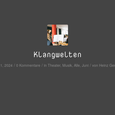
Klangwelten
/
/
/
11, 2024
0 Kommentare
in
Theater
,
Musik
,
Alle
,
Juni
von
Heinz Ge